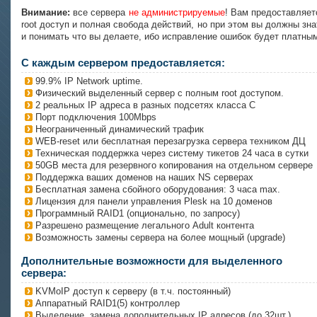
Внимание:
все сервера
не администрируемые
! Вам предоставляет
root доступ и полная свобода действий, но при этом вы должны зна
и понимать что вы делаете, ибо исправление ошибок будет платны
С каждым сервером предоставляется:
99.9% IP Network uptime.
Физический выделенный сервер с полным root доступом.
2 реальных IP адреса в разных подсетях класса C
Порт подключения 100Mbps
Неограниченный динамический трафик
WEB-reset или бесплатная перезагрузка сервера техником ДЦ
Техническая поддержка через систему тикетов 24 часа в сутки
50GB места для резервного копирования на отдельном сервере
Поддержка ваших доменов на наших NS серверах
Бесплатная замена сбойного оборудования: 3 часа max.
Лицензия для панели управления Plesk на 10 доменов
Программный RAID1 (опционально, по запросу)
Разрешено размещение легального Adult контента
Возможность замены сервера на более мощный (upgrade)
Дополнительные возможности для выделенного
сервера:
KVMoIP доступ к серверу (в т.ч. постоянный)
Аппаратный RAID1(5) контроллер
Выделение, замена дополнительных IP адресов (до 32шт.)