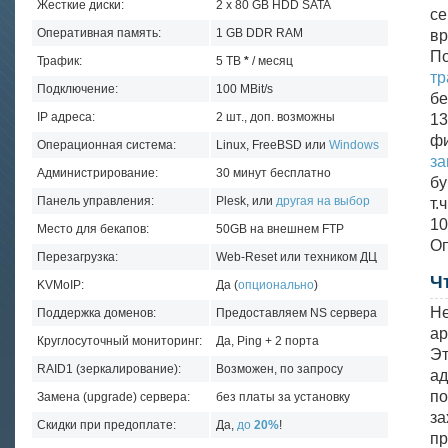
Жесткие диски:
2 x 80 GB HDD SATA
с
Оперативная память:
1 GB DDR RAM
в
По
Трафик:
5 TB
*
/ месяц
тр
Подключение:
100 MBit/s
бе
IP адреса:
2 шт., доп. возможны
13
ф
Операционная система:
Linux, FreeBSD или
Windows
з
Администрирование:
30 минут бесплатно
бу
Панель управления:
Plesk, или
другая на выбор
т.
10
Место для бекапов:
50GB на внешнем FTP
Оп
Перезагрузка:
Web-Reset или техником ДЦ
Ч
KVMoIP:
Да (
опционально
)
Не
Поддержка доменов:
Предоставляем NS сервера
ар
Круглосуточный мониторинг:
Да, Ping + 2 порта
Эт
RAID1 (зеркалирование):
Возможен, по запросу
ад
по
Замена (upgrade) сервера:
без платы за установку
за
Скидки при предоплате:
Да,
до
20%
!
п