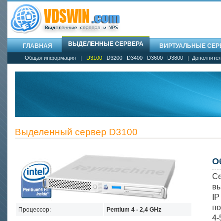
ВЫДЕЛЕННЫЕ СЕРВЕРА
ГЛАВНАЯ
ВИРТУАЛЬНЫЕ СЕРВ
Общая информация
|
D3100
D3200
D3400
D3600
D3800
|
Дополнител
Выделенный сервер D3100
О
Се
вы
I
по
Процессор:
Pentium 4 - 2,4 GHz
4-