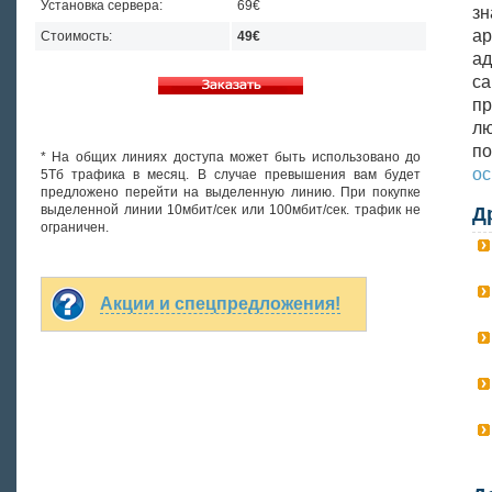
Установка сервера:
69€
зн
а
Стоимость:
49€
ад
са
пр
лю
п
* На общих линиях доступа может быть использовано до
ос
5Тб трафика в месяц. В случае превышения вам будет
предложено перейти на выделенную линию. При покупке
выделенной линии 10мбит/сек или 100мбит/сек. трафик не
Д
ограничен.
Акции и спецпредложения!